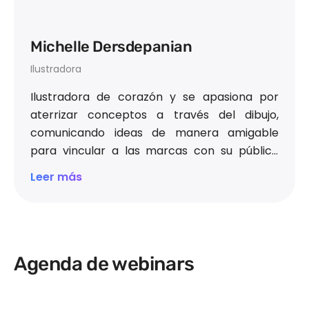
Michelle Dersdepanian
Ilustradora
Ilustradora de corazón y se apasiona por
aterrizar conceptos a través del dibujo,
comunicando ideas de manera amigable
para vincular a las marcas con su público
meta. Ha tenido la oportunidad de trabajar
Leer más
con medios digitales como Malvestida,
colaborando con marcas reconocidas como
Nike, Bumble, Etam, HBO MAX, Naturella, Saba,
She's Mercedes, Vans, Dos Equis, entre
otras.
También ha colaborado con ACNUR
Agenda de webinars
(Agencia de Comunicación de las Naciones
Unidas) en la elaboración de contenidos