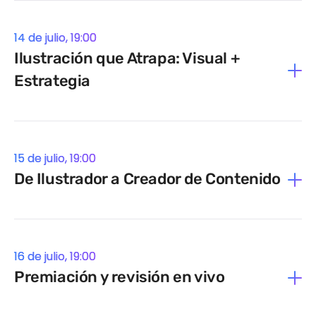
sobre derechos humanos para migrantes. Ha
impartido ponencias internacionales en
14 de julio, 19:00
congresos como Sondersland en España y ha
Ilustración que Atrapa: Visual +
contribuido a la felicidad de decenas de
clientes mediante el diseño de identidad
Estrategia
visual para sus marcas.
15 de julio, 19:00
🔎 Descubre más de su universo creativo:
📸
De Ilustrador a Creador de Contenido
Instagram: @dersdepanian
16 de julio, 19:00
Premiación y revisión en vivo