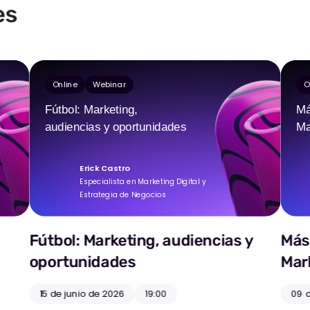
es
Online
Webinar
O
Fútbol: Marketing,
Má
audiencias y oportunidades
Ma
Erick Castro
Especialista en Marketing Digital y
Estrategia de Negocios
Fútbol: Marketing, audiencias y
Más 
oportunidades
Mark
15 de junio de 2026
19:00
09 d