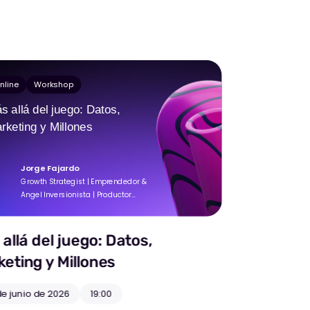
nline
Workshop
s allá del juego: Datos,
rketing y Millones
Jorge Fajardo
Growth Strategist | Emprendedor &
Angel Inversionista | Productor
Ejecutivo
allá del juego: Datos,
eting y Millones
e junio de 2026
19:00