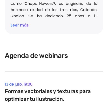
como ChoperNawers®, es originario de la
hermosa ciudad de los tres ríos, Culiacán,
Sinaloa. Se ha dedicado 25 años a la
ilustración de manera profesional. A lo largo
Leer más
de estos años, se encuentran proyectos de
diferentes giros, tanto editoriales como
publicitarios y artísticos.
Algunos de ellos son: C&amp;A, NBC Universal,
TV UNAM, Canal 22, ACNUR, PNUD, ONU DC,
Agenda de webinars
Cerveza Indio, Comex, Kybernus, Grupo
Expansión y diversas editoriales como:
Laurence King, Monsa Ediciones, SRK, Belio
MGZN, Editorial Televisa.
13 de julio, 19:00
Formas vectoriales y texturas para
Instagram:
@chopernawers
optimizar tu ilustración.