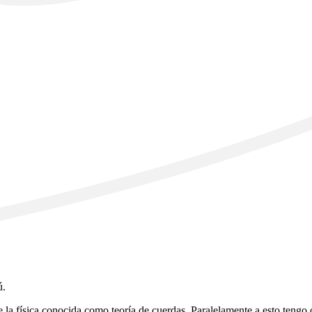
ú.
e la física conocida como teoría de cuerdas. Paralelamente a esto teng