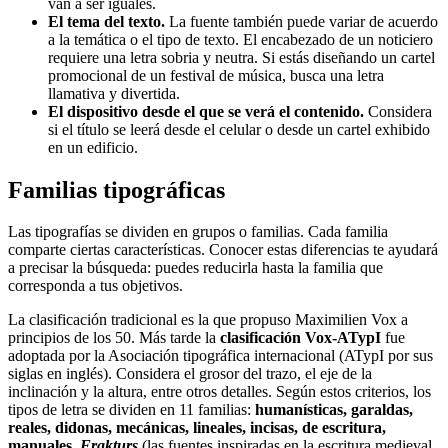
van a ser iguales.
El tema del texto.
La fuente también puede variar de acuerdo
a la temática o el tipo de texto. El encabezado de un noticiero
requiere una letra sobria y neutra. Si estás diseñando un cartel
promocional de un festival de música, busca una letra
llamativa y divertida.
El dispositivo desde el que se verá el contenido.
Considera
si el título se leerá desde el celular o desde un cartel exhibido
en un edificio.
Familias tipográficas
Las tipografías se dividen en grupos o familias. Cada familia
comparte ciertas características. Conocer estas diferencias te ayudará
a precisar la búsqueda: puedes reducirla hasta la familia que
corresponda a tus objetivos.
La clasificación tradicional es la que propuso Maximilien Vox a
principios de los 50. Más tarde la
clasificación Vox-ATypI
fue
adoptada por la Asociación tipográfica internacional (ATypI por sus
siglas en inglés). Considera el grosor del trazo, el eje de la
inclinación y la altura, entre otros detalles. Según estos criterios, los
tipos de letra se dividen en 11 familias:
humanísticas, garaldas,
reales, didonas, mecánicas, lineales, incisas, de escritura,
manuales,
Frakturs
(las fuentes inspiradas en la escritura medieval