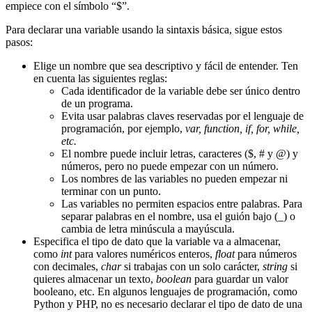
empiece con el símbolo “$”.
Para declarar una variable usando la sintaxis básica, sigue estos
pasos:
Elige un nombre que sea descriptivo y fácil de entender. Ten
en cuenta las siguientes reglas:
Cada identificador de la variable debe ser único dentro
de un programa.
Evita usar palabras claves reservadas por el lenguaje de
programación, por ejemplo,
var, function, if, for, while,
etc.
El nombre puede incluir letras, caracteres ($, # y @) y
números, pero no puede empezar con un número.
Los nombres de las variables no pueden empezar ni
terminar con un punto.
Las variables no permiten espacios entre palabras. Para
separar palabras en el nombre, usa el guión bajo (_) o
cambia de letra minúscula a mayúscula.
Especifica el tipo de dato que la variable va a almacenar,
como
int
para valores numéricos enteros,
float
para números
con decimales,
char
si trabajas con un solo carácter,
string
si
quieres almacenar un texto,
boolean
para guardar un valor
booleano, etc. En algunos lenguajes de programación, como
Python y PHP, no es necesario declarar el tipo de dato de una