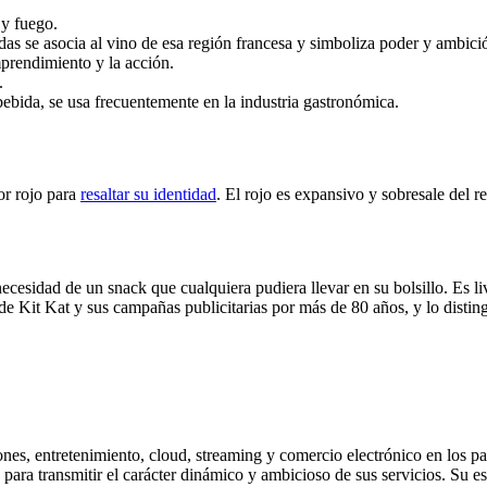
 y fuego.
s se asocia al vino de esa región francesa y simboliza poder y ambici
mprendimiento y la acción.
.
 bebida, se usa frecuentemente en la industria gastronómica.
or rojo para
resaltar su identidad
. El rojo es expansivo y sobresale del 
necesidad de un snack que cualquiera pudiera llevar en su bolsillo. Es l
de Kit Kat y sus campañas publicitarias por más de 80 años, y lo distin
nes, entretenimiento, cloud, streaming y comercio electrónico en los pa
para transmitir el carácter dinámico y ambicioso de sus servicios. Su esl